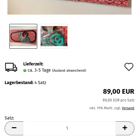
Lieferzeit:
A
ca. 3-5 Tage
(Ausland abweichend)
d
Lagerbestand:
4
Satz
M
89,00 EUR
89,00 EUR pro Satz
inkl. 19% MwSt. zzgl.
Versand
Satz:
Satz