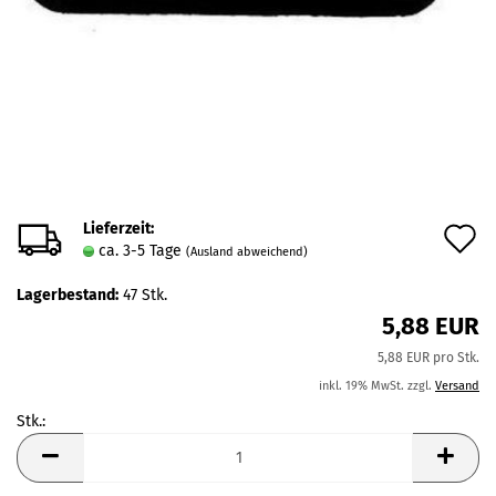
Lieferzeit:
A
ca. 3-5 Tage
(Ausland abweichend)
d
Lagerbestand:
47
Stk.
M
5,88 EUR
5,88 EUR pro Stk.
inkl. 19% MwSt. zzgl.
Versand
Stk.:
Stk.