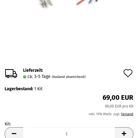
Lieferzeit:
A
ca. 3-5 Tage
(Ausland abweichend)
d
Lagerbestand:
1
Kit
M
69,00 EUR
69,00 EUR pro Kit
inkl. 19% MwSt. zzgl.
Versand
Kit:
Kit