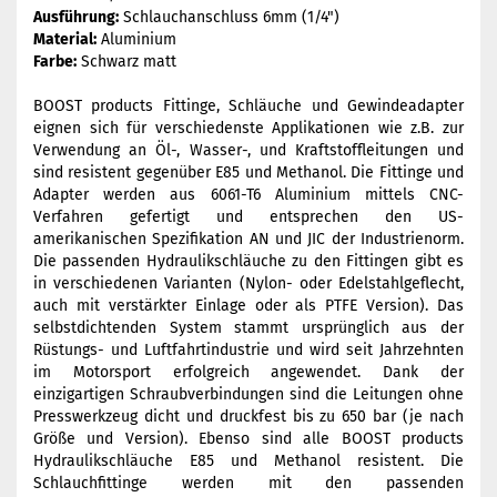
Ausführung:
Schlauchanschluss 6mm (1/4")
Material:
Aluminium
Farbe:
Schwarz matt
BOOST products Fittinge, Schläuche und Gewindeadapter
eignen sich für verschiedenste Applikationen wie z.B. zur
Verwendung an Öl-, Wasser-, und Kraftstoffleitungen und
sind resistent gegenüber E85 und Methanol. Die Fittinge und
Adapter werden aus 6061-T6 Aluminium mittels CNC-
Verfahren gefertigt und entsprechen den US-
amerikanischen Spezifikation AN und JIC der Industrienorm.
Die passenden Hydraulikschläuche zu den Fittingen gibt es
in verschiedenen Varianten (Nylon- oder Edelstahlgeflecht,
auch mit verstärkter Einlage oder als PTFE Version). Das
selbstdichtenden System stammt ursprünglich aus der
Rüstungs- und Luftfahrtindustrie und wird seit Jahrzehnten
im Motorsport erfolgreich angewendet. Dank der
einzigartigen Schraubverbindungen sind die Leitungen ohne
Presswerkzeug dicht und druckfest bis zu 650 bar (je nach
Größe und Version). Ebenso sind alle BOOST products
Hydraulikschläuche E85 und Methanol resistent. Die
Schlauchfittinge werden mit den passenden