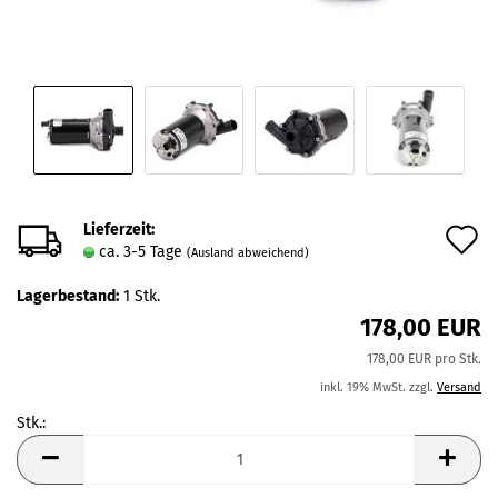
Lieferzeit:
A
ca. 3-5 Tage
(Ausland abweichend)
d
Lagerbestand:
1
Stk.
M
178,00 EUR
178,00 EUR pro Stk.
inkl. 19% MwSt. zzgl.
Versand
Stk.:
Stk.