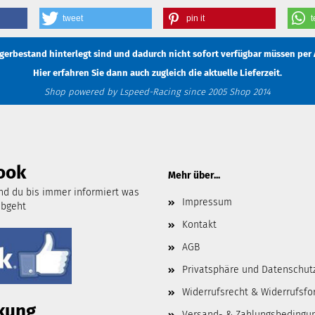
tweet
pin it
t
Lagerbestand hinterlegt sind und dadurch nicht sofort verfügbar müssen
per 
Hier erfahren Sie dann auch zugleich die aktuelle Lieferzeit.
Shop powered by Lspeed-Racing since 2005 Shop 2014
ook
Mehr über...
d du bis immer informiert was
Impressum
abgeht
Kontakt
AGB
Privatsphäre und Datenschut
Widerrufsrecht & Widerrufsfo
kung
Versand- & Zahlungsbedingu