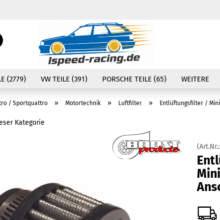
Währung auswählen
Suche...
E-Mail
Lieferland
E (2779)
VW TEILE (391)
PORSCHE TEILE (65)
WEITERE
Passwort
»
»
»
tro / Sportquattro
Motortechnik
Luftfilter
Entlüftungsfilter / Mi
ieser Kategorie
(Art.Nr.
Konto erstellen
Entl
Passwort vergessen
Mini
Ans