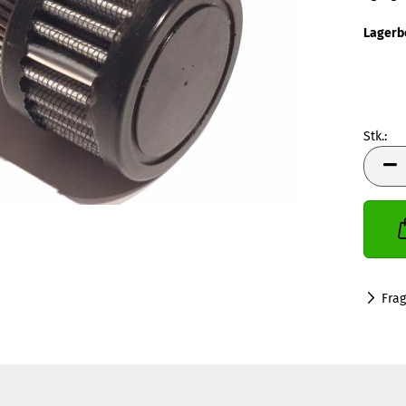
Lagerb
Stk.:
Stk.
Fra