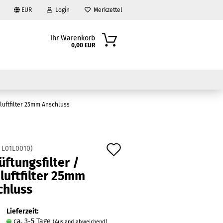
EUR
Login
Merkzettel
Ihr Warenkorb
0,00 EUR
niluftfilter 25mm Anschluss
Auf
:
L01L0010
)
üftungsfilter /
den
?
luftfilter 25mm
Merkzettel
chluss
Lieferzeit:
ca. 3-5 Tage
(Ausland abweichend)