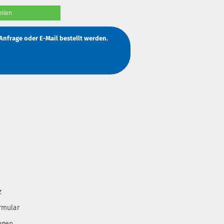
eilen
Anfrage
oder
E-Mail
bestellt werden.
z
rmular
ngen