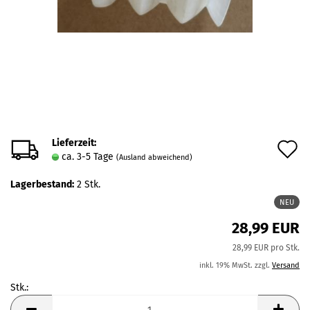
Lieferzeit:
A
ca. 3-5 Tage
(Ausland abweichend)
d
Lagerbestand:
2
Stk.
M
NEU
28,99 EUR
28,99 EUR pro Stk.
inkl. 19% MwSt. zzgl.
Versand
Stk.:
Stk.