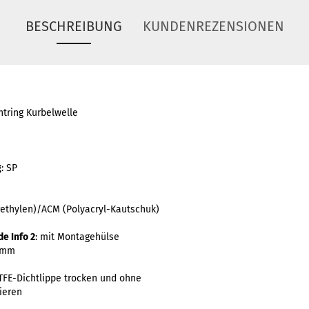
BESCHREIBUNG
KUNDENREZENSIONEN
htring Kurbelwelle
g
: SP
orethylen)/ACM (Polyacryl-Kautschuk)
e Info 2
: mit Montagehülse
5 mm
TFE-Dichtlippe trocken und ohne
ieren