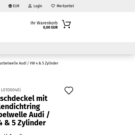
EUR
Login
Merkzettel
Ihr Warenkorb
0,00 EUR
urbelwelle Audi / VW 4 & 5 Zylinder
Auf
:
L01D0040
)
nschdeckel mit
den
?
lendichtring
Merkzettel
elwelle Audi /
 & 5 Zylinder