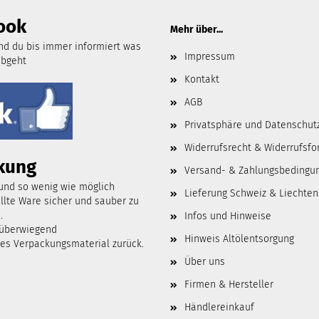
ook
Mehr über...
d du bis immer informiert was
Impressum
abgeht
Kontakt
AGB
Privatsphäre und Datenschut
Widerrufsrecht & Widerrufsfo
kung
Versand- & Zahlungsbedingu
 und so wenig wie möglich
Lieferung Schweiz & Liechten
lte Ware sicher und sauber zu
.
Infos und Hinweise
 überwiegend
Hinweis Altölentsorgung
tes Verpackungsmaterial zurück.
Über uns
Firmen & Hersteller
Händlereinkauf