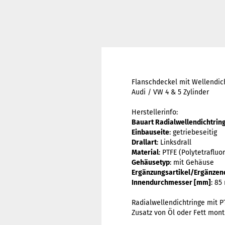
Flanschdeckel mit Wellendic
Audi / VW 4 & 5 Zylinder
Herstellerinfo:
Bauart Radialwellendichtrin
Einbauseite
: getriebeseitig
Drallart
: Linksdrall
Material
: PTFE (Polytetraflu
Gehäusetyp
: mit Gehäuse
Ergänzungsartikel/Ergänzend
Innendurchmesser [mm]
: 8
Radialwellendichtringe mit P
Zusatz von Öl oder Fett mont