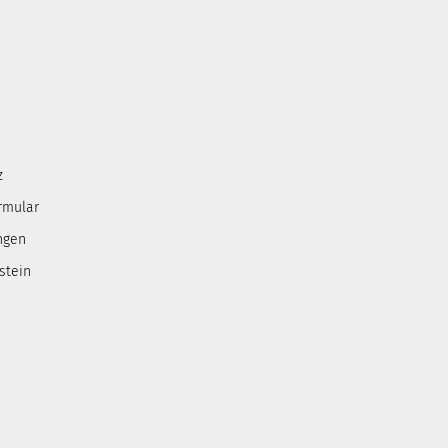
z
rmular
ngen
stein