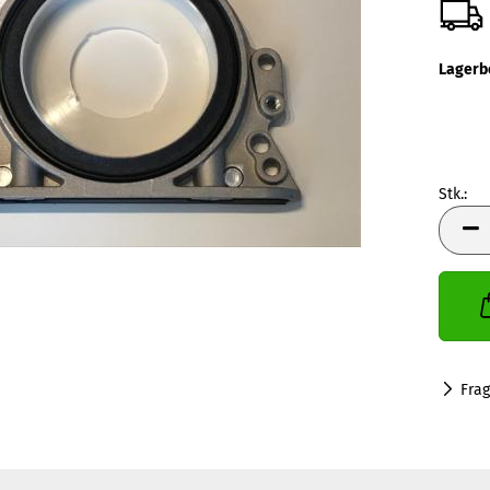
Lagerb
Stk.:
Stk.
Fra