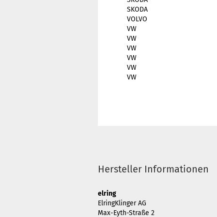
SKODA
VOLVO
VW
VW
VW
VW
VW
VW
Hersteller Informationen
elring
ElringKlinger AG
Max-Eyth-Straße 2