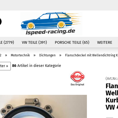
Währung auswählen
Suche...
E-Mail
Lieferland
E (2779)
VW TEILE (391)
PORSCHE TEILE (65)
WEITERE
Passwort
»
»
»
2
Motortechnik
Dichtungen
Flanschdeckel mit Wellendichtring K
86
Artikel in dieser Kategorie
ter »
(Art.Nr.
Konto erstellen
Fla
Passwort vergessen
Wel
Kurb
VW 4