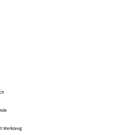
ch
inde
it Werkzeug