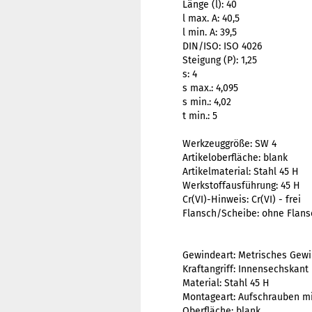
Länge (l): 40
l max. A: 40,5
l min. A: 39,5
DIN/ISO: ISO 4026
Steigung (P): 1,25
s: 4
s max.: 4,095
s min.: 4,02
t min.: 5
Werkzeuggröße: SW 4
Artikeloberfläche: blank
Artikelmaterial: Stahl 45 H
Werkstoffausführung: 45 H
Cr(VI)-Hinweis: Cr(VI) - frei
Flansch/Scheibe: ohne Flans
Gewindeart: Metrisches Gew
Kraftangriff: Innensechskant
Material: Stahl 45 H
Montageart: Aufschrauben m
Oberfläche: blank