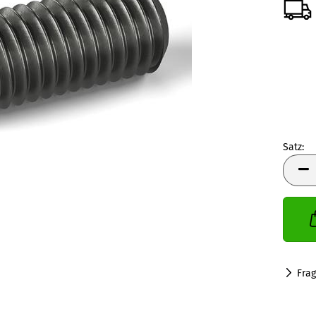
Satz:
Satz
Fra