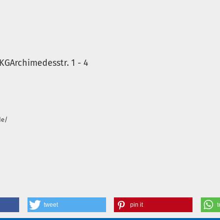
KGArchimedesstr. 1 - 4
de/
tweet
pin it
t