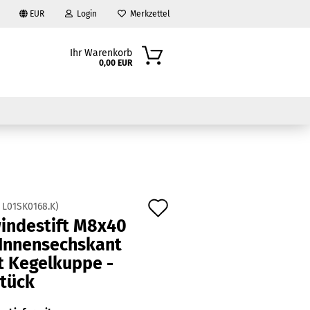
EUR
Login
Merkzettel
Ihr Warenkorb
0,00 EUR
Auf
:
L01SK0168.K
)
indestift M8x40
den
?
 Innensechskant
Merkzettel
t Kegelkuppe -
Stück