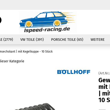
Währung auswählen
Suche...
E-Mail
Lieferland
E (2779)
VW TEILE (391)
PORSCHE TEILE (65)
WEITERE
Passwort
nsechskant | mit Kegelkuppe - 10 Stück
dieser Kategorie
(Art.Nr.
Konto erstellen
Gew
Passwort vergessen
mit
| mi
10 