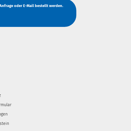
Anfrage
oder
E-Mail
bestellt werden.
z
rmular
ngen
stein