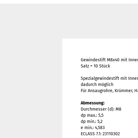
Gewindestift M8x40 mit Inn
Satz = 10 Stück
Spezialgewindestift mit Inne
dadurch möglich
Für Ansaugrohre, Krümmer, H
Abmessung:
Durchmesser (d): M8
dp max.: 5,5
dp min.: 5,2
e min.: 4,583
ECLASS 7.1: 23110302