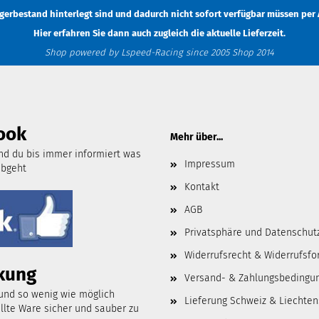
Lagerbestand hinterlegt sind und dadurch nicht sofort verfügbar müssen
per 
Hier erfahren Sie dann auch zugleich die aktuelle Lieferzeit.
Shop powered by Lspeed-Racing since 2005 Shop 2014
ook
Mehr über...
d du bis immer informiert was
Impressum
abgeht
Kontakt
AGB
Privatsphäre und Datenschut
Widerrufsrecht & Widerrufsfo
kung
Versand- & Zahlungsbedingu
 und so wenig wie möglich
Lieferung Schweiz & Liechten
lte Ware sicher und sauber zu