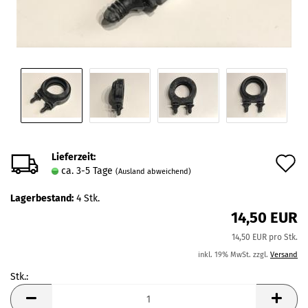
Lieferzeit:
A
ca. 3-5 Tage
(Ausland abweichend)
d
Lagerbestand:
4
Stk.
M
14,50 EUR
14,50 EUR pro Stk.
inkl. 19% MwSt. zzgl.
Versand
Stk.:
Stk.