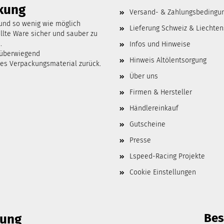
kung
Versand- & Zahlungsbedingu
 und so wenig wie möglich
Lieferung Schweiz & Liechten
lte Ware sicher und sauber zu
.
Infos und Hinweise
 überwiegend
Hinweis Altölentsorgung
tes Verpackungsmaterial zurück.
Über uns
Firmen & Hersteller
Händlereinkauf
Gutscheine
Presse
Lspeed-Racing Projekte
Cookie Einstellungen
Bes
lung