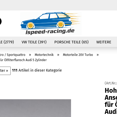
Währung auswählen
Suche...
E-Mail
Lieferland
E (2779)
VW TEILE (391)
PORSCHE TEILE (65)
WEITERE
Passwort
»
»
»
tro / Sportquattro
Motortechnik
Motorteile 20V Turbo
 Ölfilterflansch Audi 5 Zylinder
111
Artikel in dieser Kategorie
ter »
Konto erstellen
(Art.Nr.
Passwort vergessen
Hoh
Ans
für 
Audi