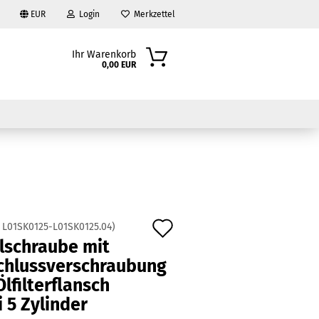
EUR
Login
Merkzettel
Ihr Warenkorb
0,00 EUR
Auf
:
L01SK0125-L01SK0125.04
)
?
lschraube mit
den
chlussverschraubung
Merkzettel
Ölfilterflansch
 5 Zylinder