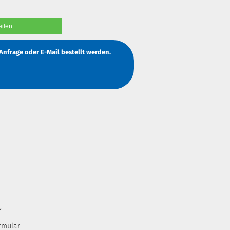
eilen
Anfrage
oder
E-Mail
bestellt werden.
z
rmular