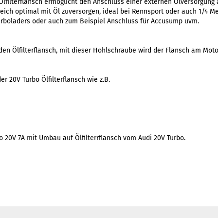
lfilterflansch ermöglicht den Anschluss einer externen Ölversorgung
eich optimal mit Öl zuversorgen, ideal bei Rennsport oder auch 1/4 Me
urboladers oder auch zum Beispiel Anschluss für Accusump uvm.
den Ölfilterflansch, mit dieser Hohlschraube wird der Flansch am Moto
er 20V Turbo Ölfilterflansch wie z.B.
bo 20V 7A mit Umbau auf Ölfilterrflansch vom Audi 20V Turbo.