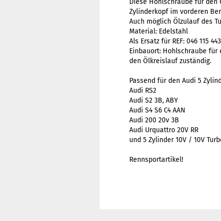
Diese Hohlschraube für den Ö
Zylinderkopf im vorderen Ber
Auch möglich Ölzulauf des T
Material: Edelstahl
Als Ersatz für REF:
046 115 443
Einbauort: Hohlschraube für 
den Ölkreislauf zuständig.
Passend für den Audi 5 Zylind
Audi RS2
Audi S2 3B, ABY
Audi S4 S6 C4 AAN
Audi 200 20v 3B
Audi Urquattro 20V RR
und 5 Zylinder 10V / 10V Tur
Rennsportartikel!