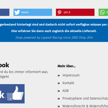
tweet
pin it
t
Lagerbestand hinterlegt sind und dadurch nicht sofort verfügbar müssen
per 
Hier erfahren Sie dann auch zugleich die aktuelle Lieferzeit.
Shop powered by Lspeed-Racing since 2005 Shop 2014
ook
Mehr über...
d du bis immer informiert was
Impressum
abgeht
Kontakt
AGB
Privatsphäre und Datenschut
Widerrufsrecht & Widerrufsfo