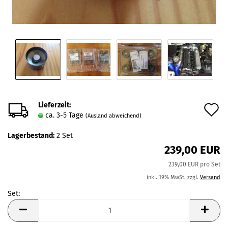
Lieferzeit:
A
ca. 3-5 Tage
(Ausland abweichend)
d
Lagerbestand:
2
Set
M
239,00 EUR
239,00 EUR pro Set
inkl. 19% MwSt. zzgl.
Versand
Set:
Set