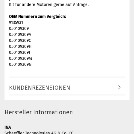
Kit für andere Motoren gerne auf Anfrage.
OEM Nummern zum Vergleich:
9135931
050109309
050109309A
050109309C
050109309H
050109309J
050109309M
050109309N
KUNDENREZENSIONEN
Hersteller Informationen
INA
Schaeffler Technologies AG & Co. KG