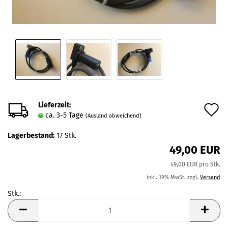
Lieferzeit:
A
ca. 3-5 Tage
(Ausland abweichend)
d
Lagerbestand:
17
Stk.
M
49,00 EUR
49,00 EUR pro Stk.
inkl. 19% MwSt. zzgl.
Versand
Stk.:
Stk.