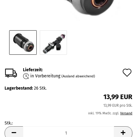
Lieferzeit:
A
in Vorbereitung
(Ausland abweichend)
d
Lagerbestand:
26
Stk.
M
13,99 EUR
13,99 EUR pro Stk.
inkl. 19% MwSt. zzgl.
Versand
Stk.:
Stk.