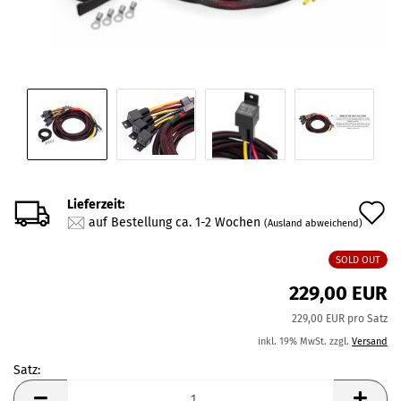
Lieferzeit:
A
auf Bestellung ca. 1-2 Wochen
(Ausland abweichend)
d
SOLD OUT
M
229,00 EUR
229,00 EUR pro Satz
inkl. 19% MwSt. zzgl.
Versand
Satz:
Satz