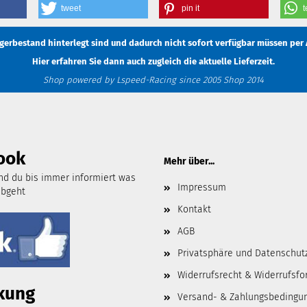
tweet
pin it
t
Lagerbestand hinterlegt sind und dadurch nicht sofort verfügbar müssen
per 
Hier erfahren Sie dann auch zugleich die aktuelle Lieferzeit.
Shop powered by Lspeed-Racing since 2005 Shop 2014
ook
Mehr über...
d du bis immer informiert was
Impressum
abgeht
Kontakt
AGB
Privatsphäre und Datenschut
Widerrufsrecht & Widerrufsfo
kung
Versand- & Zahlungsbedingu