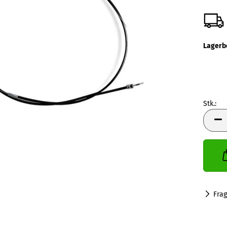
Lagerb
Stk.:
Stk.
Fra