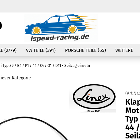
Währung auswählen
Suche...
E-Mail
Lieferland
E (2779)
VW TEILE (391)
PORSCHE TEILE (65)
WEITERE
Passwort
yp 89 / B4 / P1 / 44 / C4 / Q1 / D11 - Seilzug einzeln
dieser Kategorie
(Art.Nr.
Konto erstellen
Kla
Passwort vergessen
Mot
Typ 
44 /
Seil