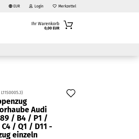
EUR
Login
Merkzettel
Ihr Warenkorb
0,00 EUR
Auf
:
L11S0005.3
)
ppenzug
den
?
orhaube Audi
Merkzettel
89 / B4 / P1 /
 C4 / Q1 / D11 -
zug einzeln