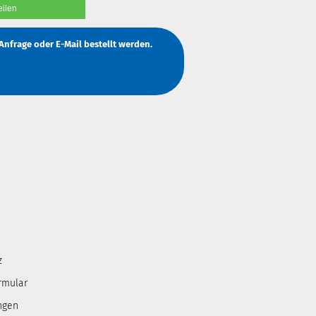
eilen
Anfrage
oder
E-Mail
bestellt werden.
z
rmular
ngen