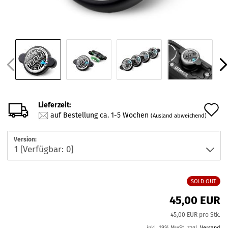
Lieferzeit:
A
auf Bestellung ca. 1-5 Wochen
(Ausland abweichend)
d
Version:
M
SOLD OUT
45,00 EUR
45,00 EUR pro Stk.
inkl. 19% MwSt. zzgl.
Versand