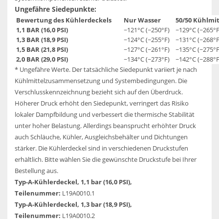
Ungefähre Siedepunkte:
Bewertung des Kühlerdeckels
Nur Wasser
50/50 Kühlmit
1,1 BAR (16,0 PSI)
~121°C (~250°F)
~129°C (~265°F
1,3 BAR (18,9 PSI)
~124°C (~255°F)
~131°C (~268°F
1,5 BAR (21,8 PSI)
~127°C (~261°F)
~135°C (~275°F
2,0 BAR (29,0 PSI)
~134°C (~273°F)
~142°C (~288°F
* Ungefähre Werte. Der tatsächliche Siedepunkt variiert je nach
Kühlmittelzusammensetzung und Systembedingungen. Die
Verschlusskennzeichnung bezieht sich auf den Überdruck.
Höherer Druck erhöht den Siedepunkt, verringert das Risiko
lokaler Dampfbildung und verbessert die thermische Stabilität
unter hoher Belastung. Allerdings beansprucht erhöhter Druck
auch Schläuche, Kühler, Ausgleichsbehälter und Dichtungen
stärker. Die Kühlerdeckel sind in verschiedenen Druckstufen
erhältlich. Bitte wählen Sie die gewünschte Druckstufe bei Ihrer
Bestellung aus.
Typ-A-Kühlerdeckel, 1,1 bar (16,0 PSI),
Teilenummer:
L19A0010.1
Typ-A-Kühlerdeckel, 1,3 bar (18,9 PSI),
Teilenummer:
L19A0010.2