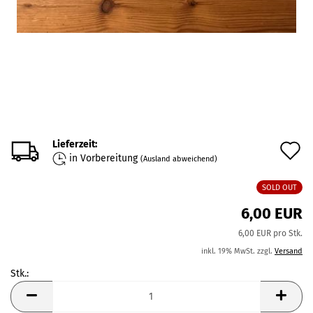
Lieferzeit:
A
in Vorbereitung
(Ausland abweichend)
d
SOLD OUT
M
6,00 EUR
6,00 EUR pro Stk.
inkl. 19% MwSt. zzgl.
Versand
Stk.:
Stk.