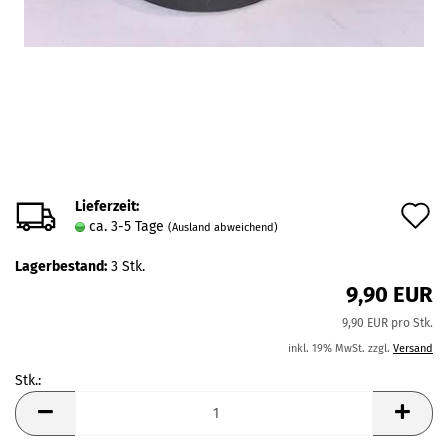
Lieferzeit:
A
ca. 3-5 Tage
(Ausland abweichend)
d
Lagerbestand:
3
Stk.
M
9,90 EUR
9,90 EUR pro Stk.
inkl. 19% MwSt. zzgl.
Versand
Stk.:
Stk.