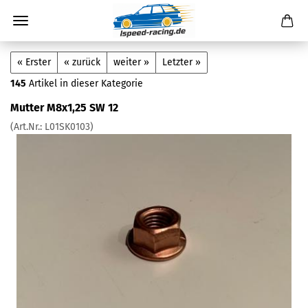
« Erster
« zurück
weiter »
Letzter »
145
Artikel in dieser Kategorie
Mutter M8x1,25 SW 12
(Art.Nr.:
L01SK0103
)