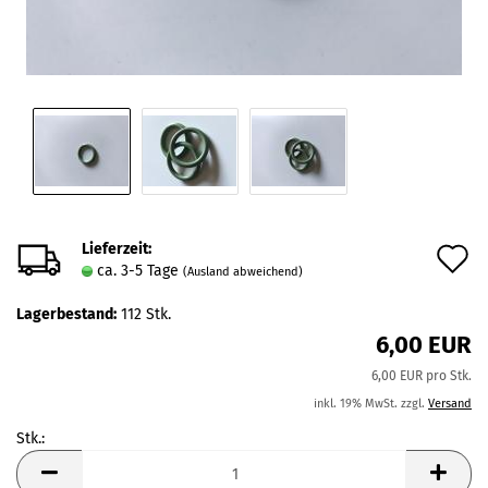
Lieferzeit:
A
ca. 3-5 Tage
(Ausland abweichend)
d
Lagerbestand:
112
Stk.
M
6,00 EUR
6,00 EUR pro Stk.
inkl. 19% MwSt. zzgl.
Versand
Stk.:
Stk.