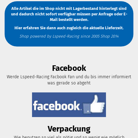
Alle Artikel die im Shop nicht mit Lagerbestand hinterlegt sind
und dadurch nicht sofort verfügbar müssen
per Anfrage
oder
E-
Mail
bestellt werden.
Hier erfahren Sie dann auch zugleich die aktuelle Lieferzeit.
Shop powered by Lspeed-Racing since 2005 Shop 2014
Facebook
Werde Lspeed-Racing Facbook Fan und du bis immer informiert
was gerade so abgeht
Verpackung
Wie benutzen so viel als nötig und so wenig wie möglich