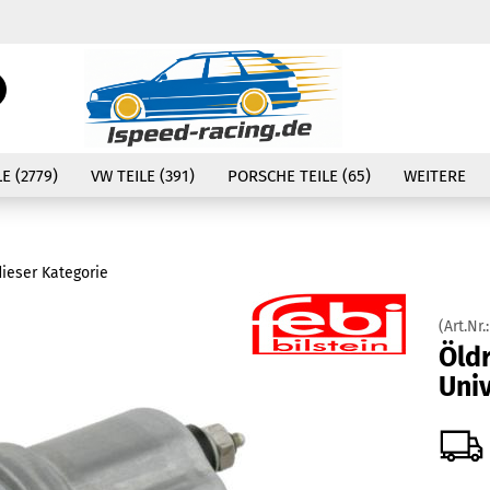
Währung auswählen
Suche...
E-Mail
Lieferland
E (2779)
VW TEILE (391)
PORSCHE TEILE (65)
WEITERE
Passwort
dieser Kategorie
(Art.Nr.
Konto erstellen
Öld
Passwort vergessen
Uni