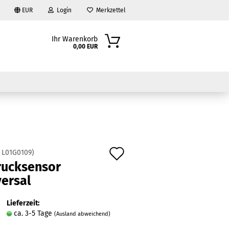
EUR
Login
Merkzettel
Ihr Warenkorb
0,00 EUR
Auf
:
L01G0109
)
rucksensor
den
?
versal
Merkzettel
Lieferzeit:
ca. 3-5 Tage
(Ausland abweichend)