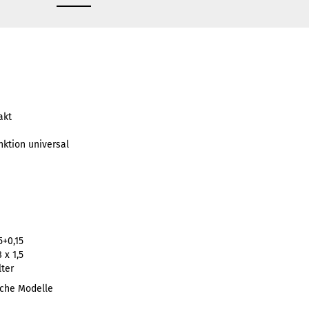
akt
ktion universal
5+0,15
x 1,5
lter
sche Modelle