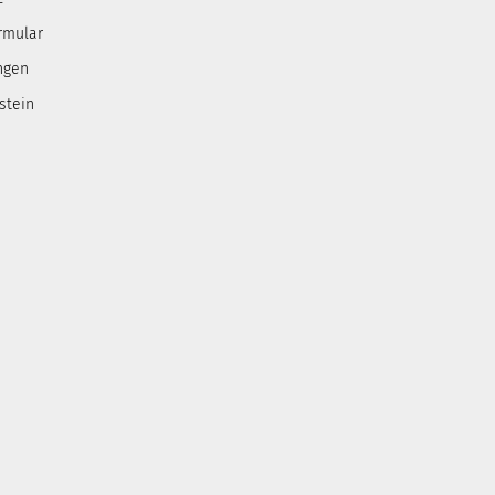
rmular
ngen
stein