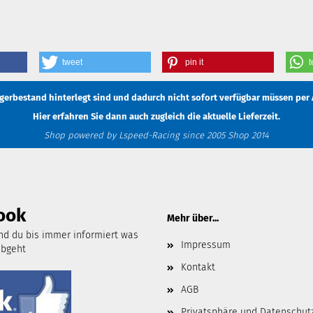
tweet
pin it
t
Lagerbestand hinterlegt sind und dadurch nicht sofort verfügbar müssen
per 
Hier erfahren Sie dann auch zugleich die aktuelle Lieferzeit.
Shop powered by Lspeed-Racing since 2005 Shop 2014
ook
Mehr über...
d du bis immer informiert was
Impressum
abgeht
Kontakt
AGB
Privatsphäre und Datenschut