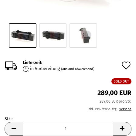
Lieferzeit:
A
in Vorbereitung
(Ausland abweichend)
d
SOLD OUT
M
289,00 EUR
289,00 EUR pro Stk.
inkl. 19% MwSt. zzgl.
Versand
Stk.:
Stk.