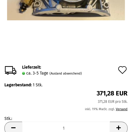
Lieferzeit:
A
ca. 3-5 Tage
(Ausland abweichend)
d
Lagerbestand:
1
Stk.
M
371,28 EUR
371,28 EUR pro Stk.
inkl. 19% MwSt. zzgl.
Versand
Stk.:
Stk.