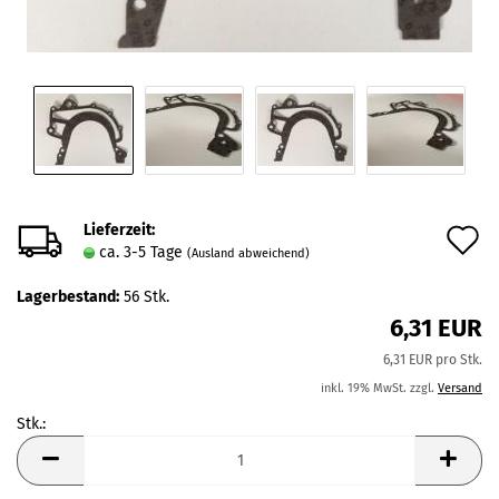
Lieferzeit:
A
ca. 3-5 Tage
(Ausland abweichend)
d
Lagerbestand:
56
Stk.
M
6,31 EUR
6,31 EUR pro Stk.
inkl. 19% MwSt. zzgl.
Versand
Stk.:
Stk.