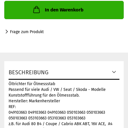
In den Warenkorb
Frage zum Produkt
BESCHREIBUNG
Öltrichter für Ölmessstab
Passend für viele Audi / VW / Seat / Skoda - Modelle
Kunststoffführung für den Ölmessstab.
Hersteller: Markenhersteller
REF:
049103663
049103663
049103663
050103663
050103663
050103663
053103663
053103663
053103663
z.B. für Audi 80 B4 / Coupe / Cabrio ABK ABT, 16V ACE, A4