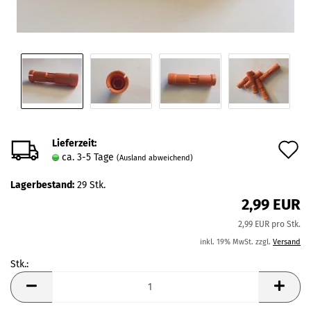
Lieferzeit:
A
ca. 3-5 Tage
(Ausland abweichend)
d
Lagerbestand:
29
Stk.
M
2,99 EUR
2,99 EUR pro Stk.
inkl. 19% MwSt. zzgl.
Versand
Stk.:
Stk.