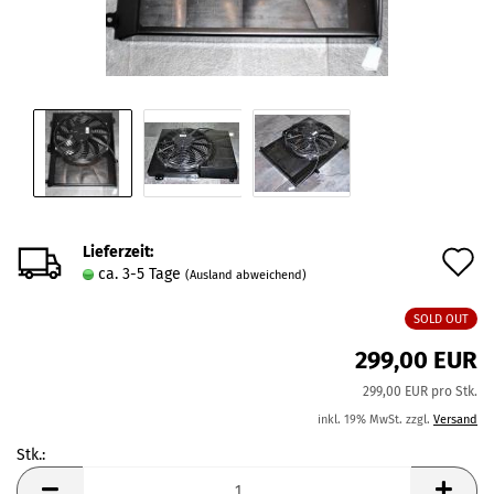
Lieferzeit:
A
ca. 3-5 Tage
(Ausland abweichend)
d
SOLD OUT
M
299,00 EUR
299,00 EUR pro Stk.
inkl. 19% MwSt. zzgl.
Versand
Stk.:
Stk.