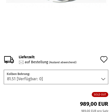
Lieferzeit:
A
auf Bestellung
(Ausland abweichend)
d
Kolben Bohrung:
M
SOLD OUT
989,00 EUR
989,00 EUR pro Satz