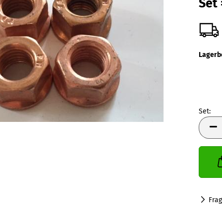
Set 
Lagerb
Set:
Set
Fra