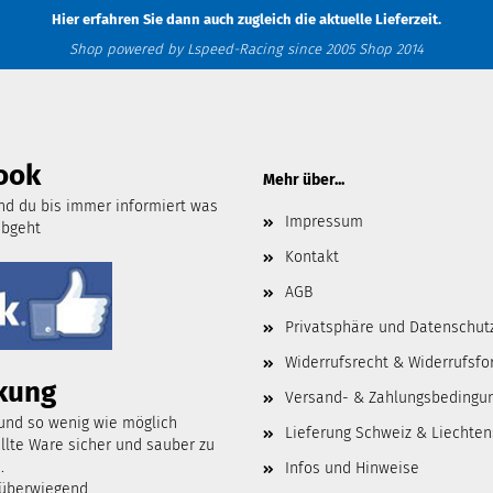
Hier erfahren Sie dann auch zugleich die aktuelle Lieferzeit.
Shop powered by Lspeed-Racing since 2005 Shop 2014
ook
Mehr über...
d du bis immer informiert was
Impressum
abgeht
Kontakt
AGB
Privatsphäre und Datenschut
Widerrufsrecht & Widerrufsfo
kung
Versand- & Zahlungsbedingu
 und so wenig wie möglich
Lieferung Schweiz & Liechten
lte Ware sicher und sauber zu
.
Infos und Hinweise
 überwiegend