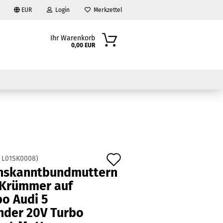
EUR
Login
Merkzettel
Ihr Warenkorb
0,00 EUR
Auf
:
L01SK0008
)
?
hskanntbundmuttern
den
 Krümmer auf
Merkzettel
bo Audi 5
inder 20V Turbo