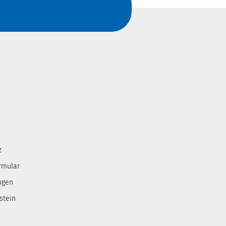
z
rmular
ngen
stein