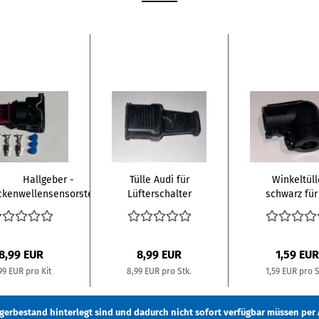
Hallgeber -
Tülle Audi für
Winkeltüll
kenwellensensorstecker
Lüfterschalter
schwarz für
Kit...
poligen
Stecker...
8,99 EUR
8,99 EUR
1,59 EUR
99 EUR pro Kit
8,99 EUR pro Stk.
1,59 EUR pro S
Lagerbestand hinterlegt sind und dadurch nicht sofort verfügbar müssen
per 