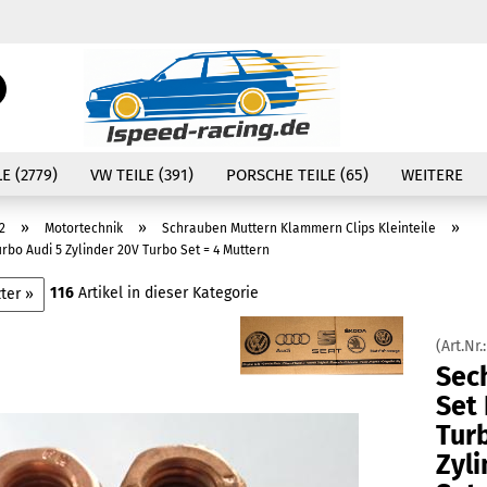
Währung auswählen
Suche...
E-Mail
Lieferland
E (2779)
VW TEILE (391)
PORSCHE TEILE (65)
WEITERE
Passwort
»
»
»
2
Motortechnik
Schrauben Muttern Klammern Clips Kleinteile
o Audi 5 Zylinder 20V Turbo Set = 4 Muttern
116
Artikel in dieser Kategorie
ter »
Konto erstellen
(Art.Nr.
Passwort vergessen
Sec
Set
Tur
Zyl