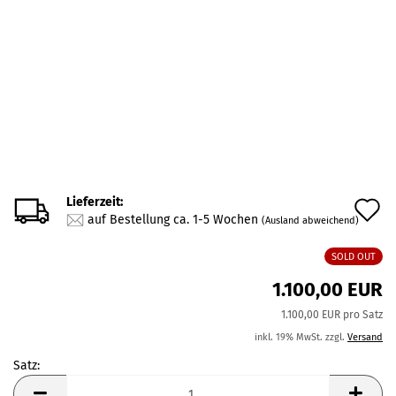
Lieferzeit:
A
auf Bestellung ca. 1-5 Wochen
(Ausland abweichend)
d
SOLD OUT
M
1.100,00 EUR
1.100,00 EUR pro Satz
inkl. 19% MwSt. zzgl.
Versand
Satz:
Satz