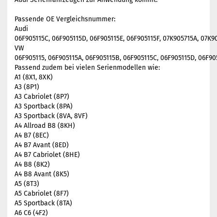
Passende OE Vergleichsnummer:
Audi
06F905115C, 06F905115D, 06F905115E, 06F905115F, 07K905715A, 07K9
VW
06F905115, 06F905115A, 06F905115B, 06F905115C, 06F905115D, 06F90
Passend zudem bei vielen Serienmodellen wie:
A1 (8X1, 8XK)
A3 (8P1)
A3 Cabriolet (8P7)
A3 Sportback (8PA)
A3 Sportback (8VA, 8VF)
A4 Allroad B8 (8KH)
A4 B7 (8EC)
A4 B7 Avant (8ED)
A4 B7 Cabriolet (8HE)
A4 B8 (8K2)
A4 B8 Avant (8K5)
A5 (8T3)
A5 Cabriolet (8F7)
A5 Sportback (8TA)
A6 C6 (4F2)