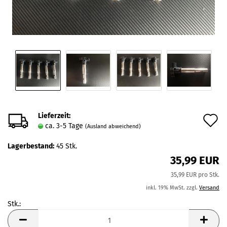
Lieferzeit:
A
ca. 3-5 Tage
(Ausland abweichend)
d
Lagerbestand:
45
Stk.
M
35,99 EUR
35,99 EUR pro Stk.
inkl. 19% MwSt. zzgl.
Versand
Stk.:
Stk.