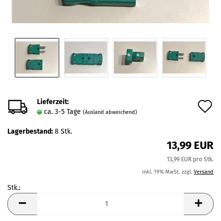
Lieferzeit:
A
ca. 3-5 Tage
(Ausland abweichend)
d
Lagerbestand:
8
Stk.
M
13,99 EUR
13,99 EUR pro Stk.
inkl. 19% MwSt. zzgl.
Versand
Stk.:
Stk.