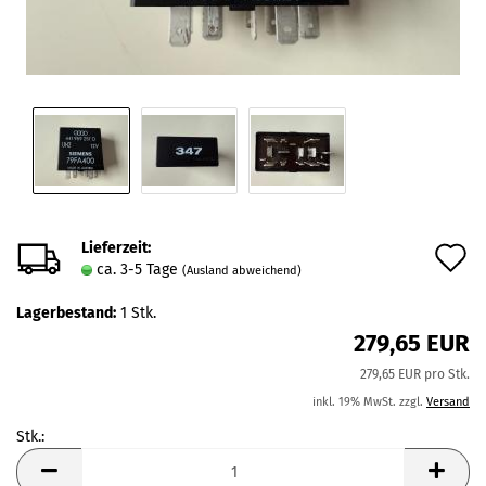
Lieferzeit:
A
ca. 3-5 Tage
(Ausland abweichend)
d
Lagerbestand:
1
Stk.
M
279,65 EUR
279,65 EUR pro Stk.
inkl. 19% MwSt. zzgl.
Versand
Stk.:
Stk.