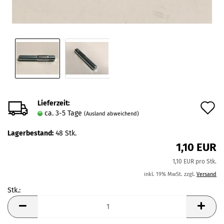
Lieferzeit:
A
ca. 3-5 Tage
(Ausland abweichend)
d
Lagerbestand:
48
Stk.
M
1,10 EUR
1,10 EUR pro Stk.
inkl. 19% MwSt. zzgl.
Versand
Stk.:
Stk.