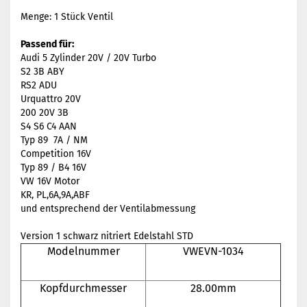
Menge: 1 Stück Ventil
Passend für:
Audi 5 Zylinder 20V / 20V Turbo
S2 3B ABY
RS2 ADU
Urquattro 20V
200 20V 3B
S4 S6 C4 AAN
Typ 89 7A / NM
Competition 16V
Typ 89 / B4 16V
VW 16V Motor
KR, PL,6A,9A,ABF
und entsprechend der Ventilabmessung
Version 1 schwarz nitriert Edelstahl STD
Modelnummer
VWEVN-1034
Kopfdurchmesser
28.00mm