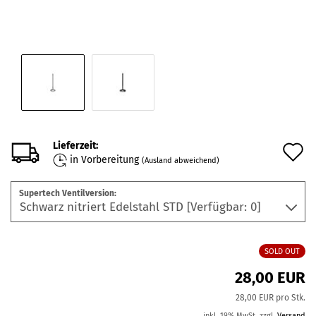
Lieferzeit:
A
in Vorbereitung
(Ausland abweichend)
d
Supertech Ventilversion:
M
SOLD OUT
28,00 EUR
28,00 EUR pro Stk.
inkl. 19% MwSt. zzgl.
Versand