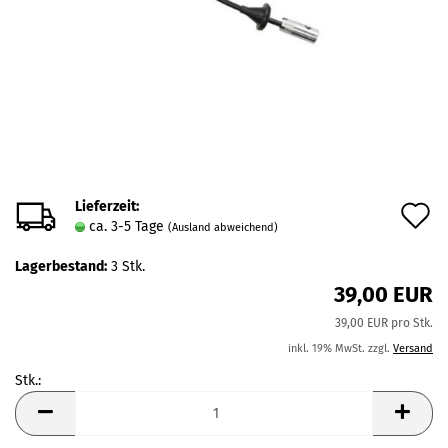
Lieferzeit:
A
ca. 3-5 Tage
(Ausland abweichend)
d
Lagerbestand:
3
Stk.
M
39,00 EUR
39,00 EUR pro Stk.
inkl. 19% MwSt. zzgl.
Versand
Stk.:
Stk.