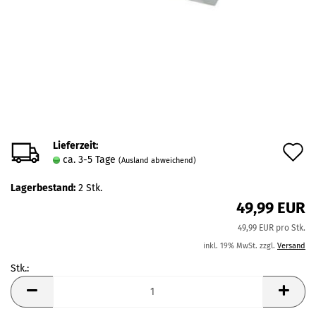
Lieferzeit:
A
ca. 3-5 Tage
(Ausland abweichend)
d
Lagerbestand:
2
Stk.
M
49,99 EUR
49,99 EUR pro Stk.
inkl. 19% MwSt. zzgl.
Versand
Stk.:
Stk.