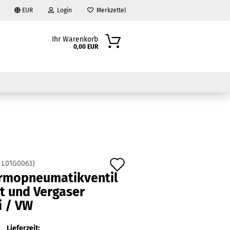
EUR
Login
Merkzettel
Ihr Warenkorb
0,00 EUR
Auf
:
L01G0063
)
?
rmopneumatikventil
den
t und Vergaser
Merkzettel
i / VW
Lieferzeit: