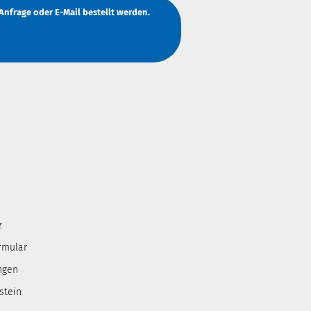
Anfrage
oder
E-Mail
bestellt werden.
z
rmular
ngen
stein