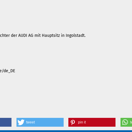
hter der AUDI AG mit Hauptsitz in Ingolstadt.
.de/de_DE
tweet
pin it
t