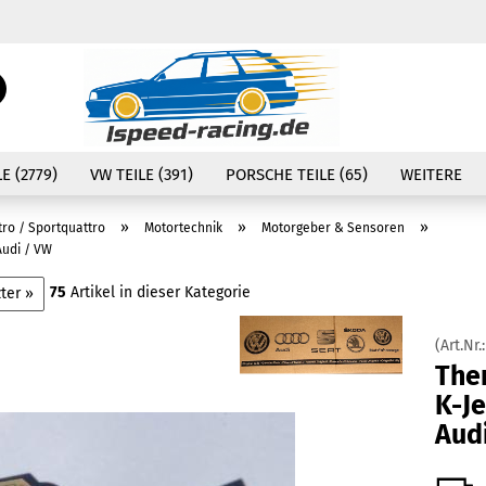
Währung auswählen
Suche...
E-Mail
Lieferland
E (2779)
VW TEILE (391)
PORSCHE TEILE (65)
WEITERE
Passwort
»
»
»
tro / Sportquattro
Motortechnik
Motorgeber & Sensoren
Audi / VW
75
Artikel in dieser Kategorie
ter »
Konto erstellen
(Art.Nr.
Passwort vergessen
The
K-Je
Aud