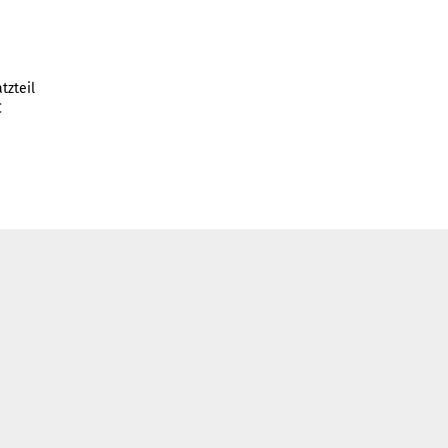
tzteil
C