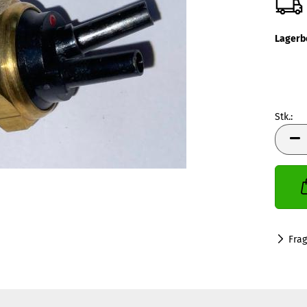
Lagerb
Stk.:
Stk.
Fra