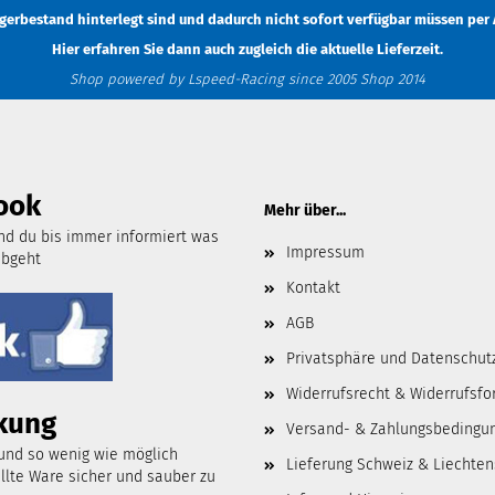
Lagerbestand hinterlegt sind und dadurch nicht sofort verfügbar müssen
per 
Hier erfahren Sie dann auch zugleich die aktuelle Lieferzeit.
Shop powered by Lspeed-Racing since 2005 Shop 2014
ook
Mehr über...
d du bis immer informiert was
Impressum
abgeht
Kontakt
AGB
Privatsphäre und Datenschut
Widerrufsrecht & Widerrufsfo
kung
Versand- & Zahlungsbedingu
 und so wenig wie möglich
Lieferung Schweiz & Liechten
lte Ware sicher und sauber zu