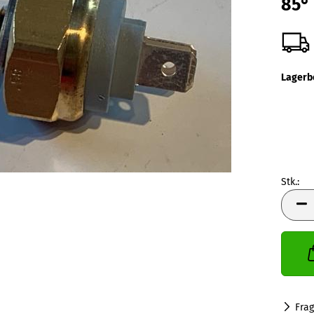
85°
Lagerb
Stk.:
Stk.
Fra