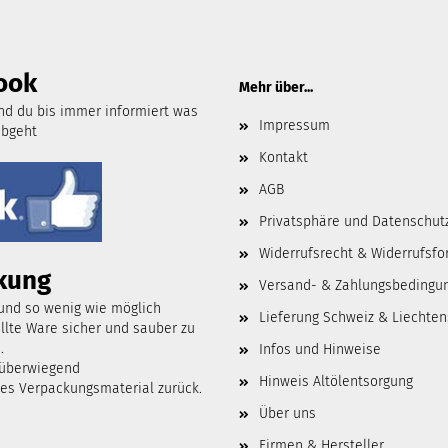
ook
Mehr über...
d du bis immer informiert was
Impressum
abgeht
Kontakt
AGB
Privatsphäre und Datenschut
Widerrufsrecht & Widerrufsfo
kung
Versand- & Zahlungsbedingu
 und so wenig wie möglich
Lieferung Schweiz & Liechten
lte Ware sicher und sauber zu
.
Infos und Hinweise
 überwiegend
Hinweis Altölentsorgung
tes Verpackungsmaterial zurück.
Über uns
Firmen & Hersteller