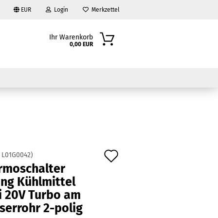
EUR
Login
Merkzettel
Ihr Warenkorb
0,00 EUR
Auf
:
L01G0042
)
?
rmoschalter
den
ing Kühlmittel
Merkzettel
i 20V Turbo am
serrohr 2-polig