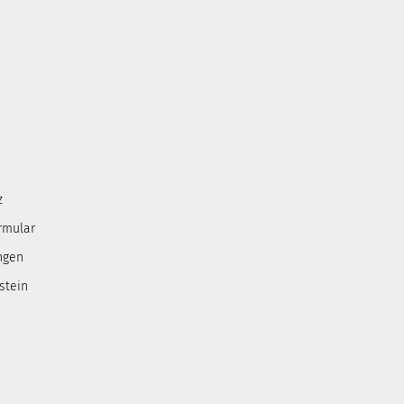
z
rmular
ngen
stein