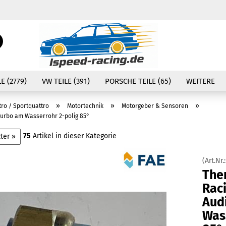
Währung auswählen
Suche...
E-Mail
Lieferland
E (2779)
VW TEILE (391)
PORSCHE TEILE (65)
WEITERE
Passwort
»
»
»
tro / Sportquattro
Motortechnik
Motorgeber & Sensoren
Turbo am Wasserrohr 2-polig 85°
75
Artikel in dieser Kategorie
ter »
Konto erstellen
(Art.Nr.
Passwort vergessen
The
Rac
Aud
Was