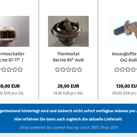
ermoschalter
Thermostat
Ansaugluftt
cing 87-77° /
Racing 80° Audi
G42 Audi 
92 - 82°
/ VW
hlerlüfter...
18,00 EUR
29,90 EUR
139,00 E
00 EUR pro Stk.
29,90 EUR pro Stk.
139,00 EUR pro 
Lagerbestand hinterlegt sind und dadurch nicht sofort verfügbar müssen
per 
Hier erfahren Sie dann auch zugleich die aktuelle Lieferzeit.
Shop powered by Lspeed-Racing since 2005 Shop 2014