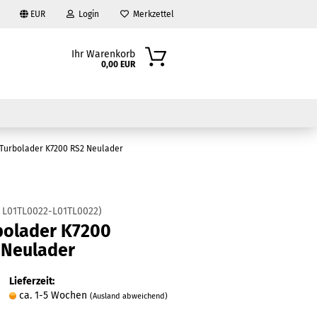
EUR
Login
Merkzettel
Ihr Warenkorb
0,00 EUR
Turbolader K7200 RS2 Neulader
:
L01TL0022-L01TL0022
)
bolader K7200
?
 Neulader
Lieferzeit:
ca. 1-5 Wochen
(Ausland abweichend)