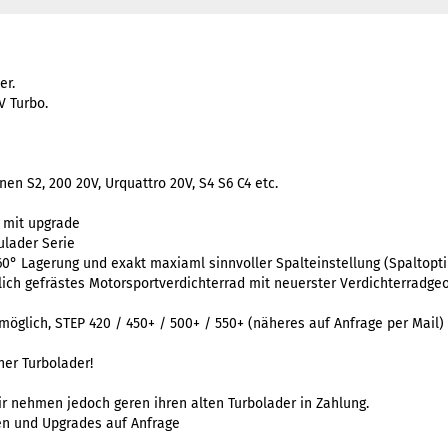
er.
V Turbo.
nen S2, 200 20V, Urquattro 20V, S4 S6 C4 etc.
l mit upgrade
ulader Serie
360° Lagerung und exakt maxiaml sinnvoller Spalteinstellung (Spaltopt
tzlich gefrästes Motorsportverdichterrad mit neuerster Verdichterradg
 möglich, STEP 420 / 450+ / 500+ / 550+ (näheres auf Anfrage per Mail)
ner Turbolader!
wir nehmen jedoch geren ihren alten Turbolader in Zahlung.
en und Upgrades auf Anfrage