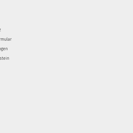
z
rmular
ngen
stein