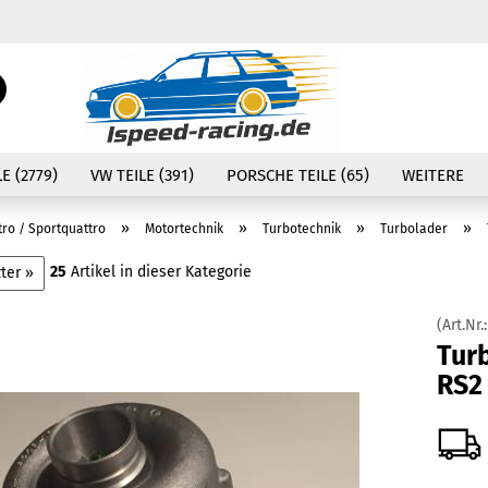
Währung auswählen
Suche...
E-Mail
Lieferland
E (2779)
VW TEILE (391)
PORSCHE TEILE (65)
WEITERE
Passwort
»
»
»
»
tro / Sportquattro
Motortechnik
Turbotechnik
Turbolader
25
Artikel in dieser Kategorie
ter »
(Art.Nr.
Konto erstellen
Tur
Passwort vergessen
RS2