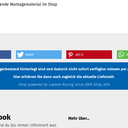
ssende Montagematerial im Shop
tweet
pin it
t
Lagerbestand hinterlegt sind und dadurch nicht sofort verfügbar müssen
per 
Hier erfahren Sie dann auch zugleich die aktuelle Lieferzeit.
Shop powered by Lspeed-Racing since 2005 Shop 2014
ook
Mehr über...
d du bis immer informiert was