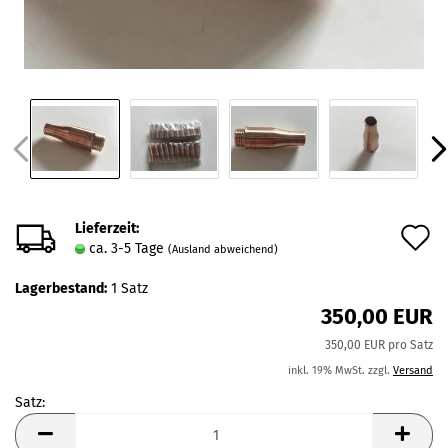
Lieferzeit:
A
ca. 3-5 Tage
(Ausland abweichend)
d
Lagerbestand:
1
Satz
M
350,00 EUR
350,00 EUR pro Satz
inkl. 19% MwSt. zzgl.
Versand
Satz:
Satz