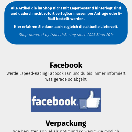
Alle Artikel die im Shop nicht mit Lagerbestand hinterlegt sind
und dadurch nicht sofort verfügbar müssen
per Anfrage
oder
E-
Mail
bestellt werden.
Hier erfahren Sie dann auch zugleich die aktuelle Lieferzeit.
Shop powered by Lspeed-Racing since 2005 Shop 2014
Facebook
Werde Lspeed-Racing Facbook Fan und du bis immer informiert
was gerade so abgeht
Verpackung
Wie benutzen so viel als nötig und so wenig wie möglich