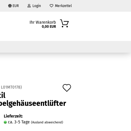
EUR
Login
Merkzettel
Ihr Warenkorb
0,00 EUR
Auf
:
L01MT0178
)
il
den
?
belgehäuseentlüfter
Merkzettel
Lieferzeit:
ca. 3-5 Tage
(Ausland abweichend)