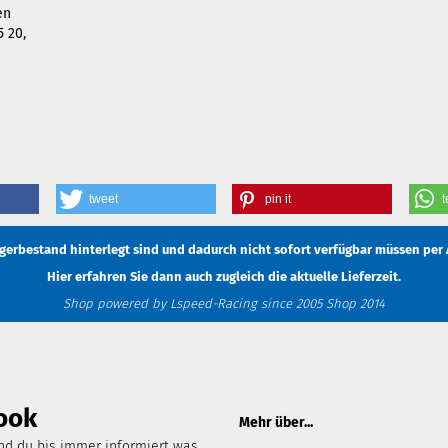
en
5 20,
tweet
pin it
t
Lagerbestand hinterlegt sind und dadurch nicht sofort verfügbar müssen
per 
Hier erfahren Sie dann auch zugleich die aktuelle Lieferzeit.
Shop powered by Lspeed-Racing since 2005 Shop 2014
ook
Mehr über...
d du bis immer informiert was