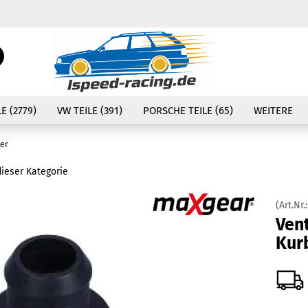
Währung auswählen
Suche...
E-Mail
Lieferland
E (2779)
VW TEILE (391)
PORSCHE TEILE (65)
WEITERE
Passwort
ter
dieser Kategorie
(Art.Nr.
Konto erstellen
Vent
Passwort vergessen
Kur