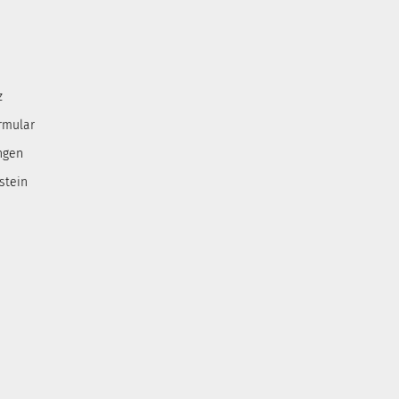
z
rmular
ngen
stein