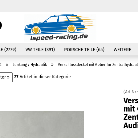
Währung auswählen
Suche...
E-Mail
Lieferland
E (2779)
VW TEILE (391)
PORSCHE TEILE (65)
WEITERE
Passwort
»
»
2
Lenkung / Hydraulik
Verschlussdeckel mit Geber für Zentralhydrauli
27
Artikel in dieser Kategorie
ter »
(Art.Nr.
Konto erstellen
Ver
Passwort vergessen
mit 
Zen
Audi