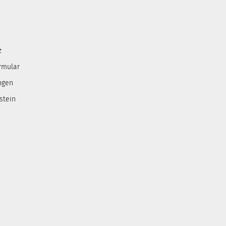
z
rmular
ngen
stein