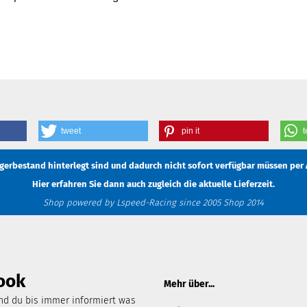
tweet
pin it
t
Lagerbestand hinterlegt sind und dadurch nicht sofort verfügbar müssen
per 
Hier erfahren Sie dann auch zugleich die aktuelle Lieferzeit.
Shop powered by Lspeed-Racing since 2005 Shop 2014
ook
Mehr über...
d du bis immer informiert was