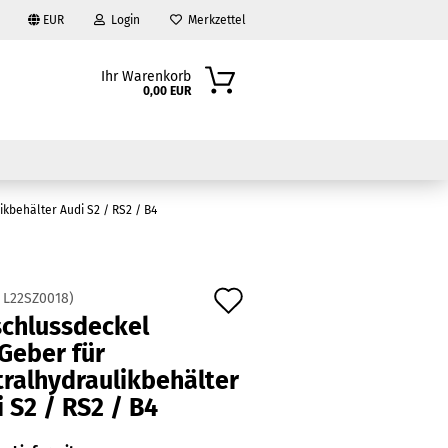
EUR
Login
Merkzettel
Ihr Warenkorb
0,00 EUR
kbehälter Audi S2 / RS2 / B4
Auf
:
L22SZ0018
)
schlussdeckel
den
?
Geber für
Merkzettel
tralhydraulikbehälter
 S2 / RS2 / B4