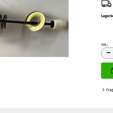
Lagerb
Stk.:
Stk.
Fra