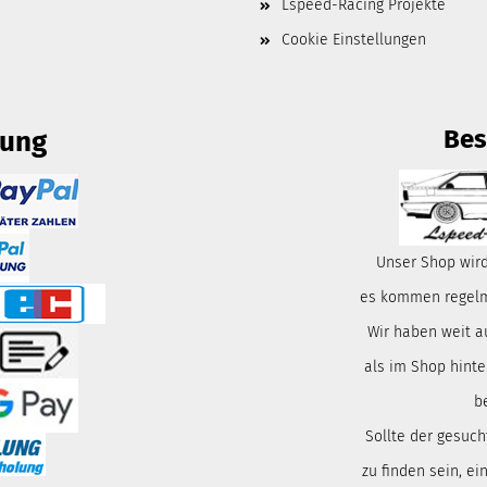
Lspeed-Racing Projekte
Cookie Einstellungen
Bes
lung
Unser Shop wird
es kommen regelmä
Wir haben weit a
als im Shop hinte
b
Sollte der gesuch
zu finden sein, ei