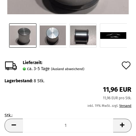
Lieferzeit:
A
ca. 3-5 Tage
(Ausland abweichend)
d
Lagerbestand:
8
Stk.
M
11,96 EUR
11,96 EUR pro Stk.
inkl. 19% MwSt. zzgl.
Versand
Stk.:
Stk.