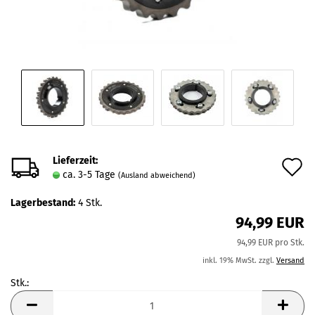
Lieferzeit:
A
ca. 3-5 Tage
(Ausland abweichend)
d
Lagerbestand:
4
Stk.
M
94,99 EUR
94,99 EUR pro Stk.
inkl. 19% MwSt. zzgl.
Versand
Stk.:
Stk.