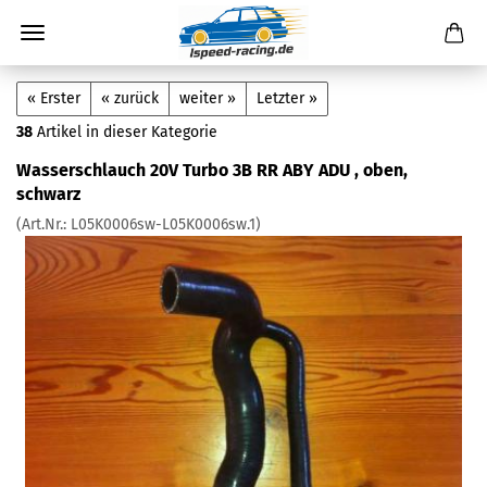
« Erster
« zurück
weiter »
Letzter »
38
Artikel in dieser Kategorie
Wasserschlauch 20V Turbo 3B RR ABY ADU , oben,
schwarz
(Art.Nr.:
L05K0006sw-L05K0006sw.1
)