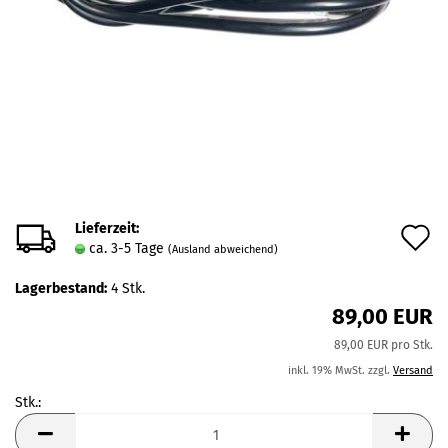
Lieferzeit:
A
ca. 3-5 Tage
(Ausland abweichend)
d
Lagerbestand:
4
Stk.
M
89,00 EUR
89,00 EUR pro Stk.
inkl. 19% MwSt. zzgl.
Versand
Stk.:
Stk.