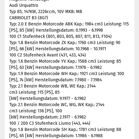
Audi Urquattro
Typ 85, 147KW, 2226ccm, 10V MKB: MB
CABRIOLET B3 (8G7)
Typ: 2.0 E Benzin Motorcode ABK Kap.: 1984 cm3 Leistung: 115
[PS], 85 [kW] Herstellungsdatum: 0.1993 - 6.1998
100 C1 Stufenheck (801, 803, 805, 807, 811, 813, F104)
Typ: 1.8 Benzin Motorcode ZX Kap.: 1760 cm3 Leistung: 90
[PS], 66 [kW] Herstellungsdatum: 10.1968 - 10.1971
100 C2 Stufenheck Avant (431, 433, 434)
Typ: 1.6 Benzin Motorcode YV Kap.: 1588 cm3 Leistung: 85
[PS], 63 [kW] Herstellungsdatum: 7.1976 - 6.1982
Typ: 1.9 Benzin Motorcode WH Kap.: 1921 cm3 Leistung: 100
[PS], 74 [kW] Herstellungsdatum: 7.1980 - 7.1984
Typ: 2.1 Benzin Motorcode WB, WE Kap.: 2144
cm3 Leistung: 115 [PS], 85
[kW] Herstellungsdatum: 9.1977 - 6.1982
Typ: 2.1 Benzin Motorcode WC, WG, WK Kap.: 2144
cm3 Leistung: 136 [PS], 100
[kW] Herstellungsdatum: 2.1977 - 6.1982
100 / 200 C3 Stufenheck Liumo (443, 444)
Typ: 1.8 Benzin Motorcode SH Kap.: 1781 cm3 Leistung: 88
[PS], 65 [kW] Herstellungsdatum: 1.1986 - 6.1988