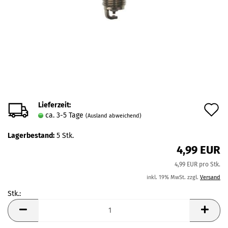
Lieferzeit:
A
ca. 3-5 Tage
(Ausland abweichend)
d
Lagerbestand:
5
Stk.
M
4,99 EUR
4,99 EUR pro Stk.
inkl. 19% MwSt. zzgl.
Versand
Stk.:
Stk.