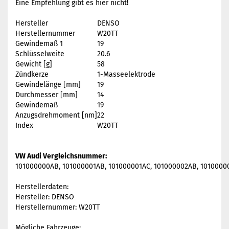
Eine Empfehlung gibt es hier nicht!
Hersteller
DENSO
Herstellernummer
W20TT
Gewindemaß 1
19
Schlüsselweite
20.6
Gewicht [g]
58
Zündkerze
1-Masseelektrode
Gewindelänge [mm]
19
Durchmesser [mm]
14
Gewindemaß
19
Anzugsdrehmoment [nm]
22
Index
W20TT
VW Audi Vergleichsnummer:
101000000AB, 101000001AB, 101000001AC, 101000002AB, 101000002
Herstellerdaten:
Hersteller: DENSO
Herstellernummer: W20TT
Mögliche Fahrzeuge: