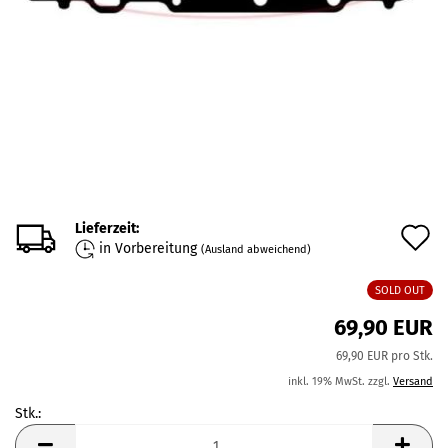
Lieferzeit:
A
in Vorbereitung
(Ausland abweichend)
d
SOLD OUT
M
69,90 EUR
69,90 EUR pro Stk.
inkl. 19% MwSt. zzgl.
Versand
Stk.:
Stk.