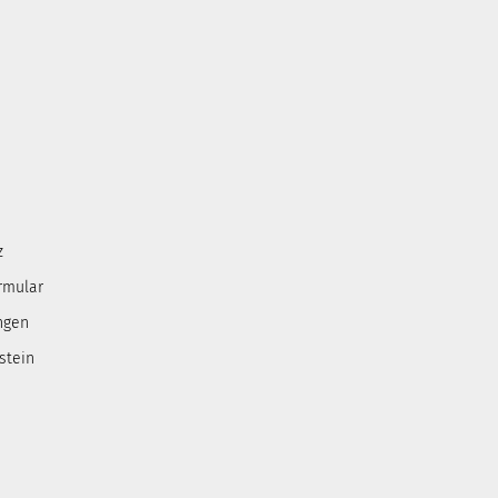
z
rmular
ngen
stein