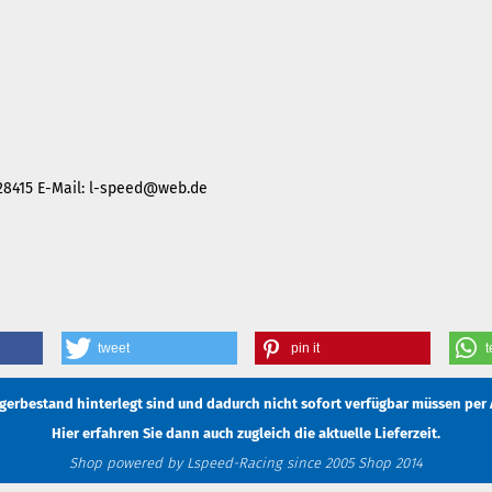
28415 E-Mail:
l-speed@web.de
tweet
pin it
t
Lagerbestand hinterlegt sind und dadurch nicht sofort verfügbar müssen
per 
Hier erfahren Sie dann auch zugleich die aktuelle Lieferzeit.
Shop powered by Lspeed-Racing since 2005 Shop 2014