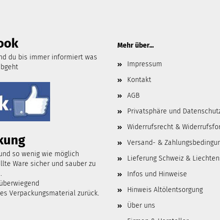
ook
Mehr über...
d du bis immer informiert was
Impressum
abgeht
Kontakt
AGB
Privatsphäre und Datenschut
Widerrufsrecht & Widerrufsfo
kung
Versand- & Zahlungsbedingu
 und so wenig wie möglich
Lieferung Schweiz & Liechten
lte Ware sicher und sauber zu
.
Infos und Hinweise
 überwiegend
Hinweis Altölentsorgung
tes Verpackungsmaterial zurück.
Über uns