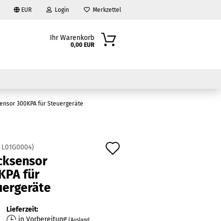
EUR
Login
Merkzettel
Ihr Warenkorb
0,00 EUR
ensor 300KPA für Steuergeräte
Auf
:
L01G0004
)
cksensor
den
?
KPA für
Merkzettel
uergeräte
Lieferzeit:
in Vorbereitung
(Ausland