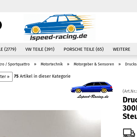
Währung auswählen
Suche...
E-Mail
Lieferland
E (2779)
VW TEILE (391)
PORSCHE TEILE (65)
WEITERE
Passwort
»
»
»
tro / Sportquattro
Motortechnik
Motorgeber & Sensoren
Drucks
75
Artikel in dieser Kategorie
ter »
(Art.Nr.
Konto erstellen
Dru
Passwort vergessen
300
Ste